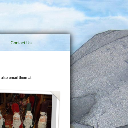
Contact Us
 also email them at