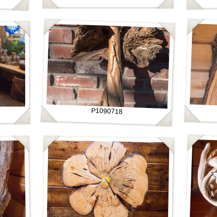
P1090718