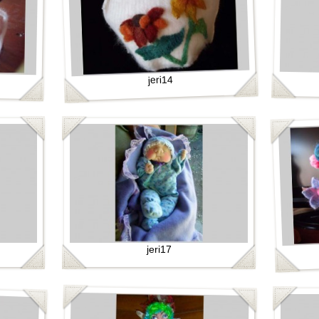
jeri14
jeri17