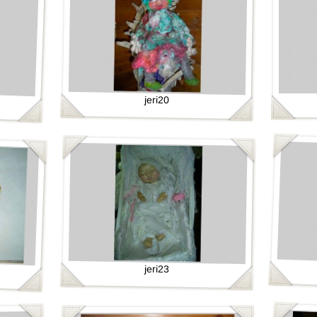
jeri20
jeri23