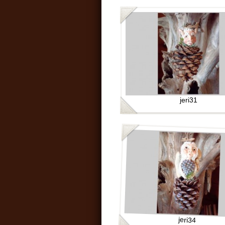
jeri31
jeri34