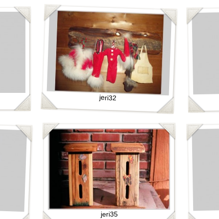
jeri32
jeri35