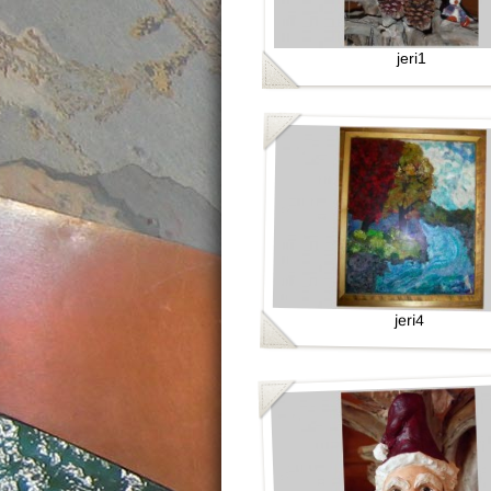
jeri1
jeri4