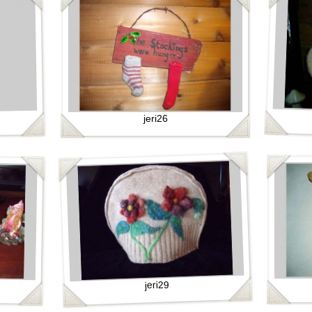
jeri26
jeri29