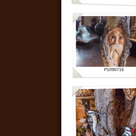
P1090716